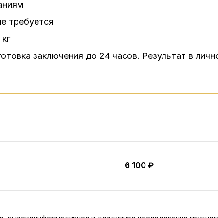
аниям
не требуется
 кг
готовка заключения до 24 часов. Результат в лич
6 100 ₽
ое, высокоинформативное и доступное исследование грудног