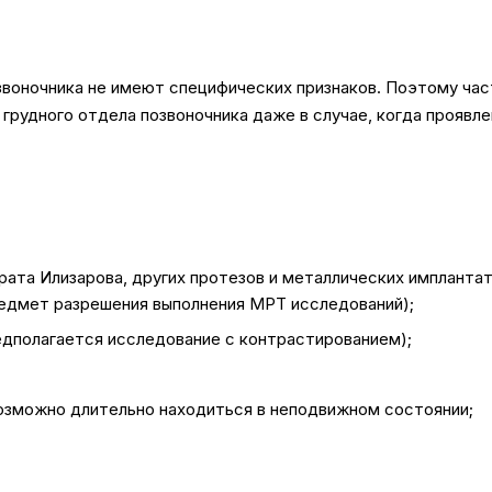
звоночника не имеют специфических признаков. Поэтому час
удного отдела позвоночника даже в случае, когда проявле
рата Илизарова, других протезов и металлических импланта
редмет разрешения выполнения МРТ исследований);
едполагается исследование с контрастированием);
возможно длительно находиться в неподвижном состоянии;