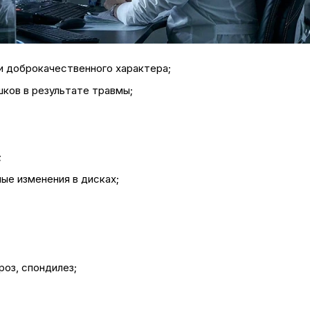
 и доброкачественного характера;
шков в результате травмы;
;
ые изменения в дисках;
оз, спондилез;