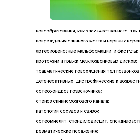
новообразования, как злокачественного, так
повреждения спинного мозга и нервных коре
артериовенозные мальформации и фистулы;
протрузии и грыжи межпозвонковых дисков;
травматические повреждения тел позвонков
дегенеративные, дистрофические и возрастн
остеохондроз позвоночника;
стеноз спинномозгового канала;
патологии сосудов и связок;
остеомиелит, спондилодисцит, спондилоартр
ревматические поражения;