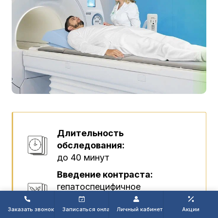
Длительность
обследования:
до 40 минут
Введение контраста:
гепатоспецифичное
контрастирующее вещество -
Примовист
Заказать звонок
Записаться онлайн
Личный кабинет
Акции