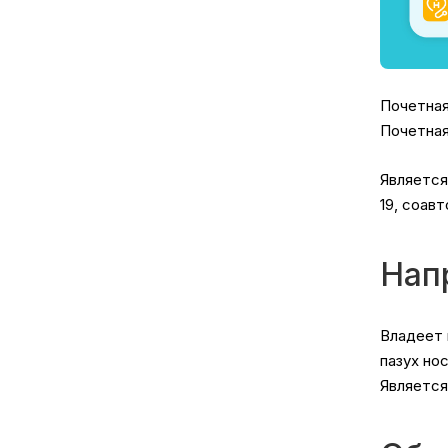
Почетная
Почетная
Является
19, соав
Нап
Владеет 
пазух но
Является