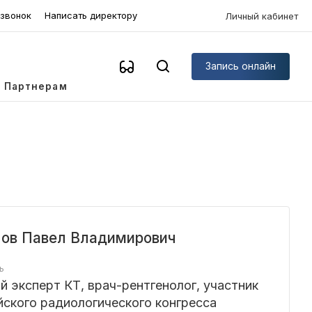
 звонок
Написать директору
Личный кабинет
Запись онлайн
Партнерам
лов Павел Владимирович
ь
 эксперт КТ, врач-рентгенолог, участник
йского радиологического конгресса