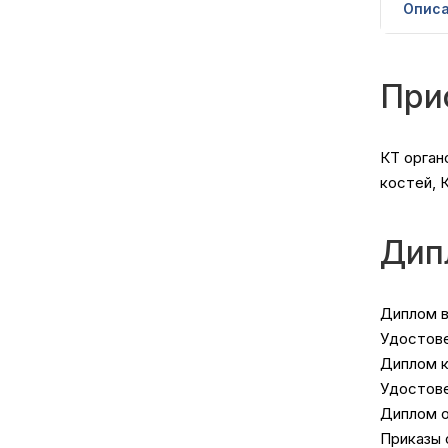
Опис
При
КТ орган
костей, 
Дип
Диплом в
Удостове
Диплом к
Удостове
Диплом о
Приказы 