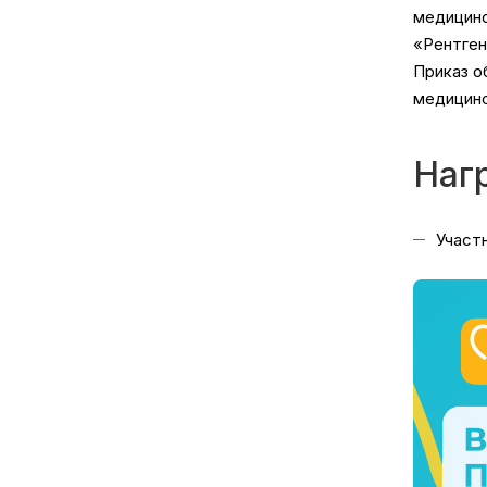
медицинс
«Рентген
Приказ о
медицинс
Наг
Участ