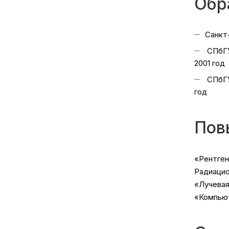
Обр
Санкт
СПбГУ
2001 год
СПбГУ
год
Пов
«Рентгено
Радиацио
«Лучевая
«Компьют