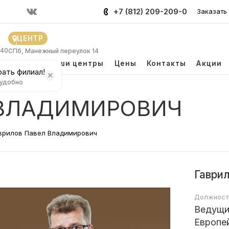
+7 (812) 209-209-0
Заказать
ЦЕНТР
 40
СПб, Манежный переулок 14
и
Врачи
Наши центры
Цены
Контакты
Акции
ать филиал!
 удобно
 ВЛАДИМИРОВИЧ
врилов Павел Владимирович
Гаври
Должност
Ведущий
Европе