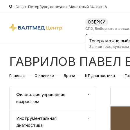
Санкт-Петербург, переулок Манежный 14, лит. А
ОЗЕРКИ
СПб, Выборгское шоссе
О клинике
Услуг
Теперь можно выбр
Запишитесь, куда вам
ГАВРИЛОВ ПАВЕЛ
—
—
—
—
Главная
О клинике
Врачи
КТ диагностика
Га
Философия управления
возрастом
Инструментальная
диагностика