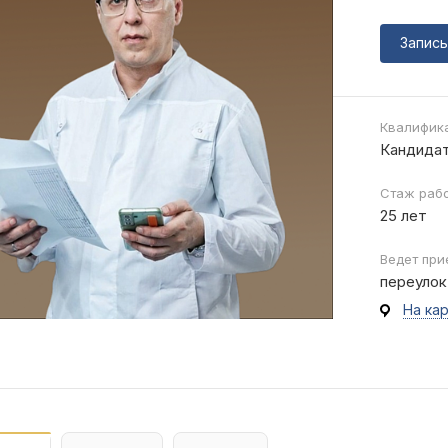
Запись
Квалифика
Кандидат
Стаж рабо
25 лет
Ведет при
переулок
На ка