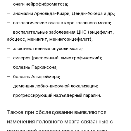
очаги нейрофиброматоза;
аномалии Арнольда-Киари, Денди-Уокера и др.;
патологические очаги в коре головного мозга;
воспалительные заболевания ЦНС (энцефалит,
абсцесс, менингит, менингоэнцефалит);
злокачественные опухоли мозга;
склероз (рассеянный, амиотрофический);
болезнь Паркинсона;
болезнь Альцгеймера;
деменция лобно-височной локализации;
прогрессирующий надъядерный паралич.
Также при обследовании выявляются
изменения головного мозга связанные с
патологией сосудов органа такие как: