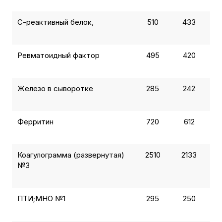
С-реактивный белок,
510
433
Ревматоидный фактор
495
420
Железо в сыворотке
285
242
Ферритин
720
612
Коагулограмма (развернутая)
2510
2133
№3
ПТИ;МНО №1
295
250