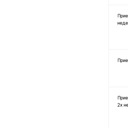
Прие
неде
Прие
Прие
2х н