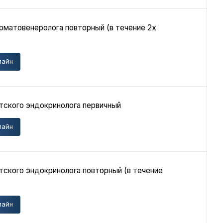
рматовенеролога повторный (в течение 2х
лайн
тского эндокринолога первичный
лайн
тского эндокринолога повторный (в течение
лайн