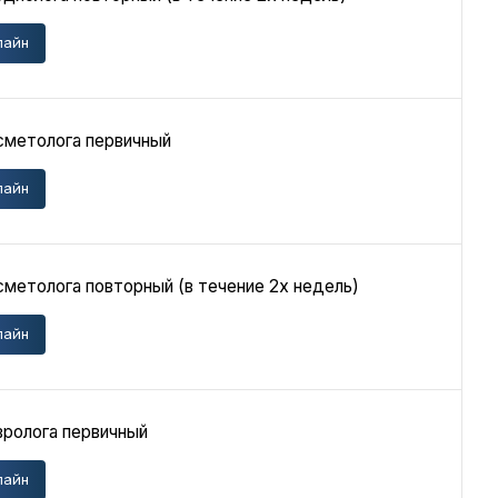
лайн
сметолога первичный
лайн
метолога повторный (в течение 2х недель)
лайн
вролога первичный
лайн