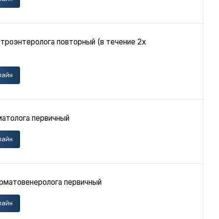
троэнтеролога повторный (в течение 2х
лайн
матолога первичный
лайн
ерматовенеролога первичный
лайн