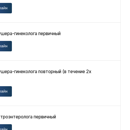
лайн
ушера-гинеколога первичный
лайн
шера-гинеколога повторный (в течение 2х
лайн
строэнтеролога первичный
лайн