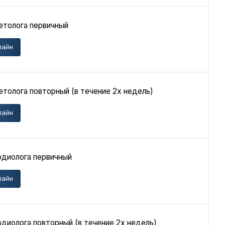
етолога первичный
лайн
толога повторный (в течение 2х недель)
лайн
рдиолога первичный
лайн
диолога повторный (в течение 2х недель)