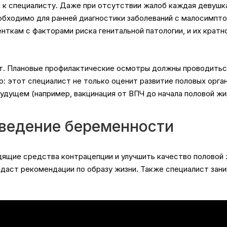
я к специалисту. Даже при отсутствии жалоб каждая девушк
еобходимо для ранней диагностики заболеваний с малосимпт
ткам с факторами риска генитальной патологии, и их крат
. Плановые профилактические осмотры должны проводиться де
о: этот специалист не только оценит развитие половых орга
будущем (например, вакцинация от ВПЧ до начала половой жи
 ведение беременности
ящие средства контрацепции и улучшить качество половой 
 даст рекомендации по образу жизни. Также специалист зан