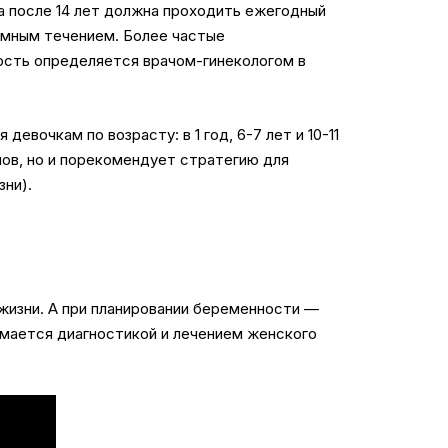
а после 14 лет должна проходить ежегодный
омным течением. Более частые
ность определяется врачом-гинекологом в
вочкам по возрасту: в 1 год, 6-7 лет и 10-11
нов, но и порекомендует стратегию для
зни).
жизни. А при планировании беременности —
имается диагностикой и лечением женского