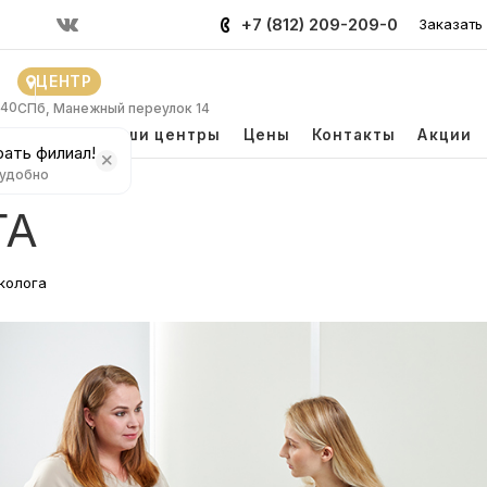
+7 (812) 209-209-0
Заказать
ЦЕНТР
 40
СПб, Манежный переулок 14
и
Врачи
Наши центры
Цены
Контакты
Акции
ать филиал!
 удобно
ГА
колога