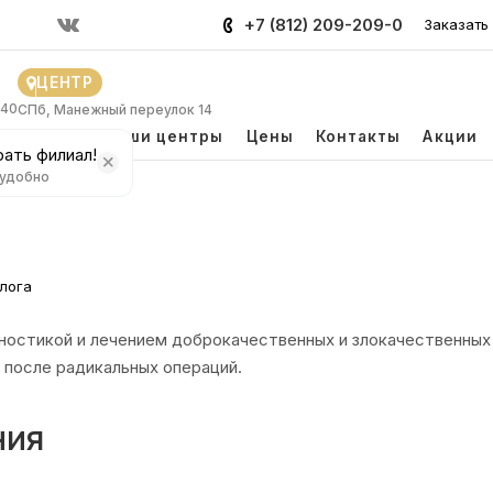
+7 (812) 209-209-0
Заказать
ЦЕНТР
 40
СПб, Манежный переулок 14
и
Врачи
Наши центры
Цены
Контакты
Акции
ать филиал!
 удобно
лога
гностикой и лечением доброкачественных и злокачественны
 после радикальных операций.
ния