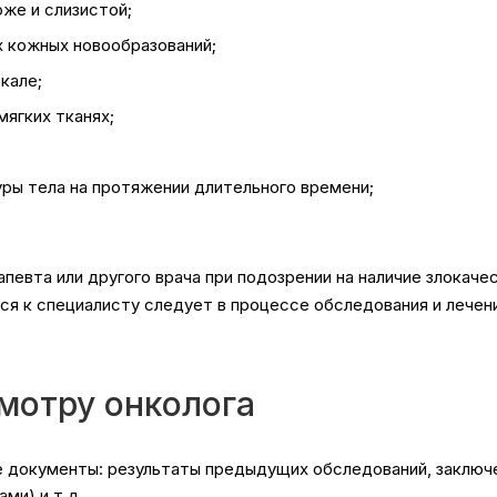
оже и слизистой;
х кожных новообразований;
кале;
мягких тканях;
ры тела на протяжении длительного времени;
певта или другого врача при подозрении на наличие злокаче
ся к специалисту следует в процессе обследования и лечен
смотру онколога
документы: результаты предыдущих обследований, заключен
ми) и т.д.