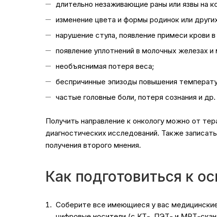
длительно незаживающие раны или язвы на к
изменение цвета и формы родинок или други
нарушение стула, появление примеси крови в 
появление уплотнений в молочных железах и 
необъяснимая потеря веса;
беспричинные эпизоды повышения температу
частые головные боли, потеря сознания и др.
Получить направление к онкологу можно от тера
диагностических исследований. Также записать
получения второго мнения.
Как подготовиться к о
Соберите все имеющиеся у вас медицинские 
цифровые носители (с КТ-, ПЭТ- и МРТ-скана