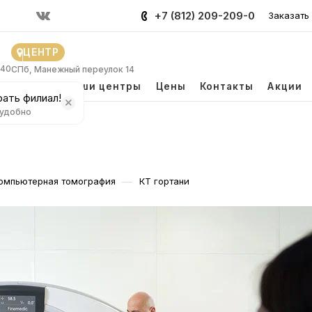
+7 (812) 209-209-0
Заказать
ЦЕНТР
 40
СПб, Манежный переулок 14
и
Врачи
Наши центры
Цены
Контакты
Акции
ать филиал!
 удобно
—
омпьютерная томография
КТ гортани