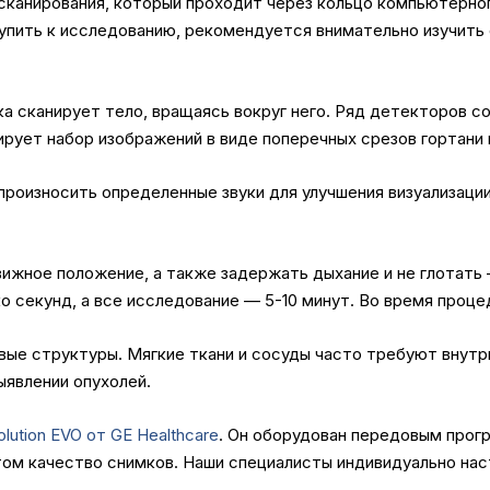
сканирования, который проходит через кольцо компьютерно
упить к исследованию, рекомендуется внимательно изучить 
ка сканирует тело, вращаясь вокруг него. Ряд детекторов 
ет набор изображений в виде поперечных срезов гортани и
роизносить определенные звуки для улучшения визуализации
ижное положение, а также задержать дыхание и не глотать
о секунд, а все исследование — 5-10 минут. Во время проце
вые структуры. Мягкие ткани и сосуды часто требуют внутр
ыявлении опухолей.
lution EVO от GE Healthcare
. Он оборудован передовым прог
том качество снимков. Наши специалисты индивидуально нас