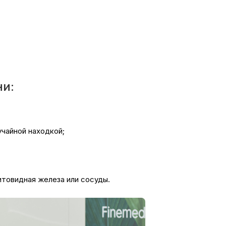
ни:
чайной находкой;
итовидная железа или сосуды.