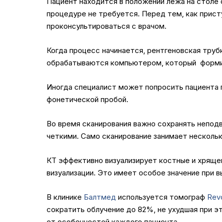
Пациент находится в положении лежа на столе 
процедуре не требуется. Перед тем, как прист
проконсультироваться с врачом.
Когда процесс начинается, рентгеновская труб
обрабатываются компьютером, который формиру
Иногда специалист может попросить пациента п
фонетической пробой.
Во время сканирования важно сохранять неподв
четкими. Само сканирование занимает нескольк
КТ эффективно визуализирует костные и хряще
визуализации. Это имеет особое значение при в
В клинике
Балтмед
используется томограф
Revo
сократить облучение до 82%, не ухудшая при э
от особенностей каждого пациента.