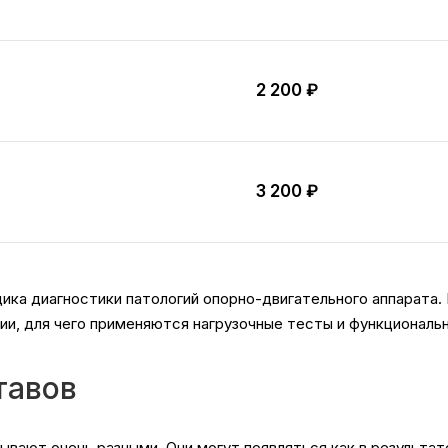
2 200 ₽
3 200 ₽
дика диагностики патологий опорно-двигательного аппарата
ии, для чего применяются нагрузочные тесты и функциональ
тавов
вают очень разными. Они могут появляться как в результате