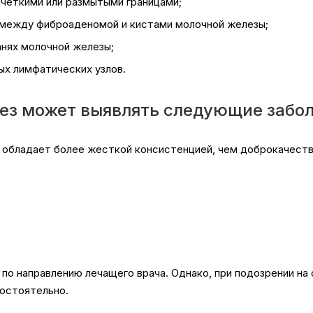
с четкими или размытыми границами;
 между фиброаденомой и кистами молочной железы;
анях молочной железы;
ых лимфатических узлов.
ез может выявлять следующие забол
ы обладает более жесткой консистенцией, чем доброкачест
о направлению лечащего врача. Однако, при подозрении на
мостоятельно.