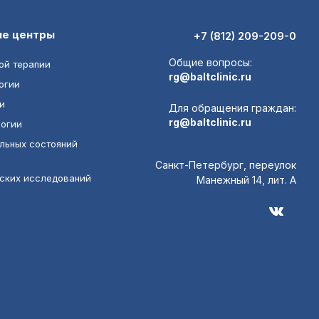
ие центры
+7 (812) 209-209-0
Общие вопросы:
ой терапии
rg@baltclinic.ru
огии
и
Для обращения граждан:
rg@baltclinic.ru
логии
льных состояний
Санкт-Петербург, переулок
еских исследований
Манежный 14, лит. А