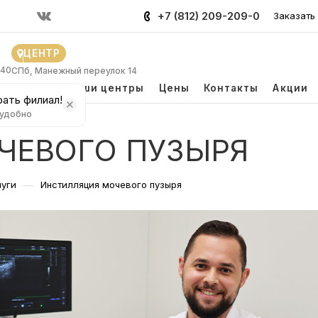
+7 (812) 209-209-0
Заказать
ЦЕНТР
 40
СПб, Манежный переулок 14
и
Врачи
Наши центры
Цены
Контакты
Акции
ать филиал!
 удобно
ЧЕВОГО ПУЗЫРЯ
—
луги
Инстилляция мочевого пузыря