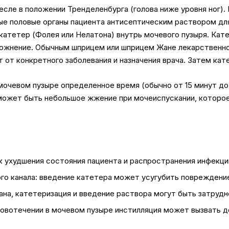
есле в положении Тренделенбурга (голова ниже уровня ног).
е половые органы пациента антисептическим раствором для
катетер (Фолея или Нелатона) внутрь мочевого пузыря. Кат
рожнение. Обычным шприцем или шприцем Жане лекарственно
т от конкретного заболевания и назначения врача. Затем ка
очевом пузыре определенное время (обычно от 15 минут до 
может быть небольшое жжение при мочеиспускании, которо
 ухудшения состояния пациента и распространения инфекци
о канала: введение катетера может усугубить повреждение
ана, катетеризация и введение раствора могут быть затруд
ровотечении в мочевом пузыре инстилляция может вызвать д