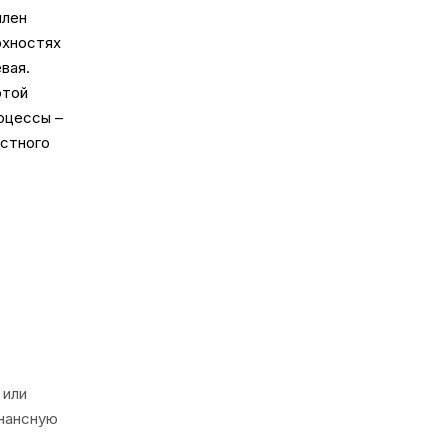
плен
рхностях
вая.
этой
оцессы –
ястного
 или
онансную