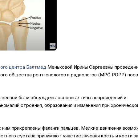
ого центра Балтмед
Меньковой Ирины Сергеевны проведенн
кого общества рентгенологов и радиологов (МРО РОРР) пос
ргеевной были обсуждены основные типы повреждений и
аномалий строения, образования и изменения при хроническ
к ним прикреплены фаланги пальцев. Мелкие движения возмо
ястного сустава принимают участие лучевая кость и кости з