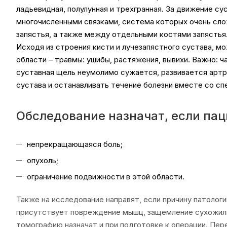
ладьевидная, полулунная и трехгранная. За движение с
многочисленными связками, система которых очень слож
запястья, а также между отдельными костями запястья.
Исходя из строения кисти и лучезапястного сустава, м
области – травмы: ушибы, растяжения, вывихи. Важно: 
суставная щель неумолимо сужается, развивается артр
сустава и останавливать течение болезни вместе со сп
Обследование назначат, если пац
непрекращающаяся боль;
опухоль;
ограничение подвижности в этой области.
Также на исследование направят, если причину патоло
присутствует повреждение мышц, защемление сухожили
томографию назначат и при подготовке к операции. Пе