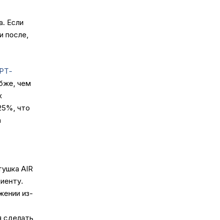
а. Если
и после,
РТ-
убже, чем
х
25%, что
а
тушка AIR
циенту.
жении из-
я сделать