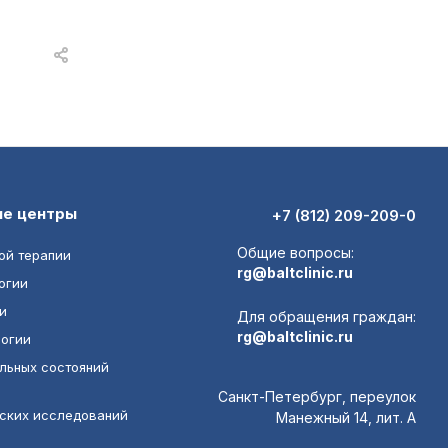
ие центры
+7 (812) 209-209-0
Общие вопросы:
ой терапии
rg@baltclinic.ru
огии
и
Для обращения граждан:
rg@baltclinic.ru
логии
льных состояний
Санкт-Петербург, переулок
еских исследований
Манежный 14, лит. А