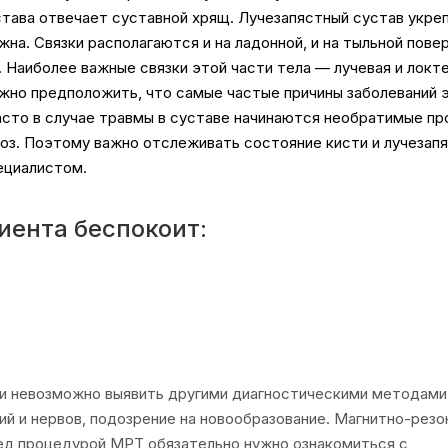
устава отвечает суставной хрящ. Лучезапястный сустав укре
на. Связки располагаются и на ладонной, и на тыльной пове
 Наиболее важные связки этой части тела — лучевая и локте
ожно предположить, что самые частые причины заболеваний 
часто в случае травмы в суставе начинаются необратимые пр
оз. Поэтому важно отслеживать состояние кисти и лучезап
ециалистом.
иента беспокоит:
гии невозможно выявить другими диагностическими методами
й и нервов, подозрение на новообразование. Магнитно-рез
ред процедурой МРТ обязательно нужно ознакомиться с