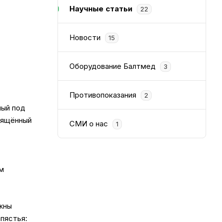
Научные статьи
22
Новости
15
Оборудование Балтмед
3
Противопоказания
2
ый под
вящённый
СМИ о нас
1
ом
жны
апястья: