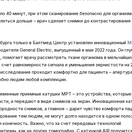
ло 40 минут, при этом сканирование безопасно для организм
литься дольше – врач сделает снимки до контрастирования 
бурга только в Балтмед Центр установлен инновационный
М
дителя General Electric, выпущенный в мае 2022 года. Он гл
т, помогает врачу рассмотреть ткани организма в мельчайши
а счет равномерности сигнала и уменьшения зернистости на 
, исследование проходит комфортно для пациента – апертур
добно людям любой комплекции.
ременные приемные катушки МРТ – это устройства, которые
сти, и передают в виде снимков на экран. Инновационная ка
нородности снимков, а главное – дарит чувство комфорта па
дование тем людям, не могут долго находится в одном поло
и конечность. Важно, что за счет передовых технологий
итичны, как на других томографах. С катушкой AIR получитс