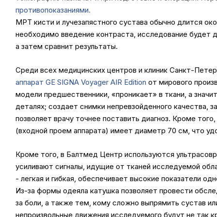
противопоказаниями
.
МРТ кисти и лучезапястного сустава обычно длится око
необходимо введение контраста, исследование будет д
а затем сравнит результаты.
Среди всех медицинских центров и клиник Санкт-Петер
аппарат GE SIGNA Voyager AIR Edition
от мирового произво
модели предшественники, «проникает» в ткани, а значи
деталях; создает снимки непревзойденного качества, з
позволяет врачу точнее поставить диагноз. Кроме того
(входной проем аппарата) имеет диаметр 70 см, что у
Кроме того, в Балтмед Центр используются ультрасов
усиливают сигналы, идущие от тканей исследуемой обла
- легкая и гибкая, обеспечивает высокие показатели од
Из-за формы одеяла катушка позволяет провести обсле
за боли, а также тем, кому сложно выпрямить сустав ил
непроизвольные движения исследуемого будут не так кр